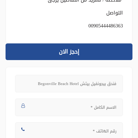
التواصل
00905444486363
إحجز الان