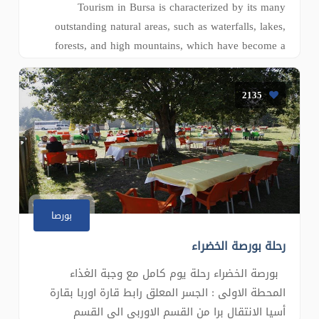
Tourism in Bursa is characterized by its many
outstanding natural areas, such as waterfalls, lakes,
forests, and high mountains, which have become a
major attraction for tourists from all over the world.
Thanks to the architectural beauty of its
2135
neighborhoods, the captivating beauty of its green
landscapes and flowering forests, the cultural heritage
of its historical landmarks, and its blending of many
historical civilizations, Bursa has become one of
Turkey's most famous and distinctive tourist
destinations in recent years. Informa
بورصا
رحلة بورصة الخضراء
بورصة الخضراء رحلة يوم كامل مع وجبة الغذاء
المحطة الاولى : الجسر المعلق رابط قارة اوربا بقارة
أسيا الانتقال برا من القسم الاوربي الى القسم