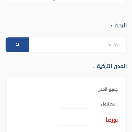
الآسيوي وصولا ميناء اسكي هسار على الطريق
مشاهدة البوسفور على ارتفاع 322 م المحطة الثانية :
رحلة العبارة البحرية بحرا نعبر خليج ازميت بحر مرمرة
البحث :
برفقة طيور
المدن التركية :
جميع المدن
اسطنبول
بورصا