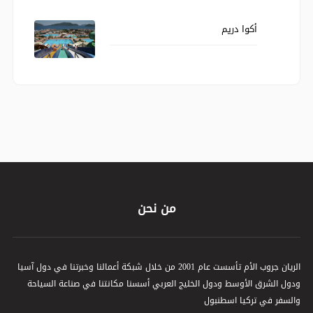
أكوا دريم
من نحن
الريان جروب الأم تأسست عام 2001 من خلال شبكة أعمالنا وخبرتنا في دول آسيا
ودول الشرق الأوسط ودول الخليج العربي أسسنا مكانتنا في صناعة السياحة
والسفر في تركيا اسطنبول