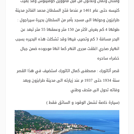
ومئتان وثمان وثلاثون من قبل مانوويل كومنينوس وقد بقيت
كنيسه حتى عام 1461 م عندما فتح السلطان محمد الفاتح مدينة
طرابزون وحولها الى مسجد بأمر من السلطان بحيرة سيراجول :
طولها 4 كم بعرض اكثر من 150 متر وعمقها 55 متر تبعد عن
البحر مسافة 3 كم وتصيب فيها وقد تشكلت هذه البحيره بسبب
انهيار صخري اغلقت مجرى النهر كما انها موجوده ضمن جبال
خضراء ساحره
قصر أتاتورك : مصطفى كمال اتاتورك استضيف في هذا القصر
سنة 1934 حتى 1937 م عند زيارته الى مدينة طرابزون وبعد
وفاته تحول الى متحف وطني
(سيارة خاصة تشمل الوقود و السائق فقط )