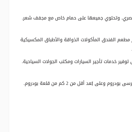
رف في Centro Hotel Bodrum بديكور عصري. وتحتوي جميعها على حمام خاص مع مجفف شعر.
م مطعم الفندق المأكولات الذواقة والأطباق المكسيكية
 توفير خدمات تأجير السيارات ومكتب الجولات السياحية.
يقع فندق Centro Bodrum على بُعد 800 م فقط من مرسى بودروم وعلى بُعد أقل من 2 كم من قلعة بودروم.