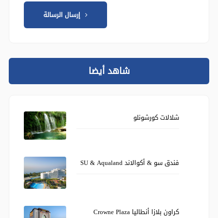
إرسال الرسالة
شاهد أيضا
شلالات كورشونلو
فندق سو & أكوالاند SU & Aqualand
كراون بلازا أنطاليا Crowne Plaza