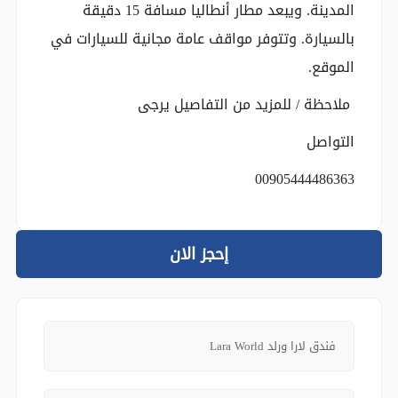
المدينة. ويبعد مطار أنطاليا مسافة 15 دقيقة
بالسيارة. وتتوفر مواقف عامة مجانية للسيارات في
الموقع.
ملاحظة / للمزيد من التفاصيل يرجى
التواصل
00905444486363
إحجز الان