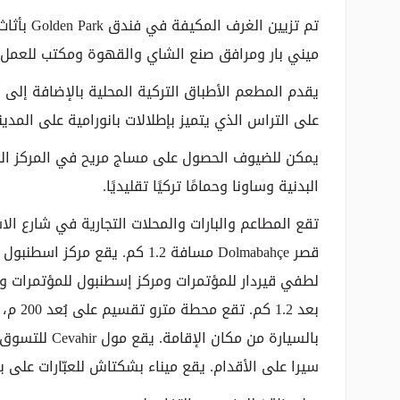
تم تزيين 
ميني بار ومرافق صنع الشاي والقهوة ومكتب للعمل.
يقدم المطعم الأطباق التركية المحلية بالإضافة إلى ا
على التراس الذي يتميز بإطلالات بانورامية على المدين
البدنية وساونا وحمامًا تركيًا تقليديًا.
لطفي قيردار للمؤتمرات ومركز إسطنبول للمؤتمرات 
سيرا على الأقدام. يقع ميناء بشكتاش للعبّارات على بعد 9 دقائق بالسيارة مما يتيح الوصول إلى جزر ال