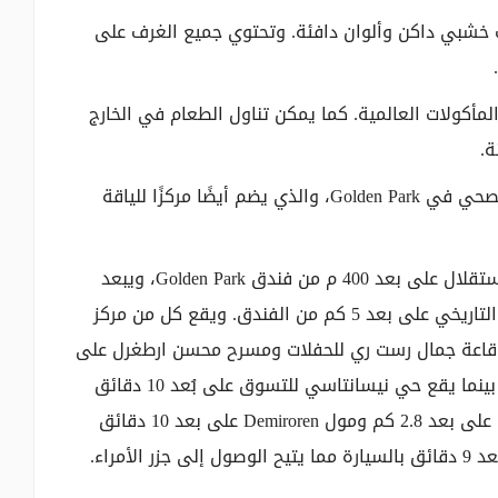
الغرف المكيفة في فندق Golden Park بأثاث خشبي داكن وألوان دافئة. وتحتوي جميع الغرف على
لمأكولات العالمية. كما يمكن تناول الطعام في الخارج
ة.
يمكن للضيوف الحصول على مساج مريح في المركز الصحي في Golden Park، والذي يضم أيضًا مركزًا للياقة
تقع المطاعم والبارات والمحلات التجارية في شارع الاستقلال على بعد 400 م من فندق Golden Park، ويبعد
قصر Dolmabahçe مسافة 1.2 كم. يقع مركز اسطنبول التاريخي على بعد 5 كم من الفندق. ويقع كل من مركز
وقاعة جمال رست ري للحفلات ومسرح محسن ارطغرل على
بعد 1.2 كم. تقع محطة مترو تقسيم على بُعد 200 م، بينما يقع حي نيسانتاسي للتسوق على بُعد 10 دقائق
بالسيارة من مكان الإقامة. يقع مول Cevahir للتسوق على بعد 2.8 كم ومول Demiroren على بعد 10 دقائق
أمراء.