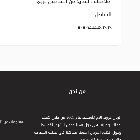
ملاحظة / للمزيد من التفاصيل يرجى
التواصل
00905444486363
من نحن
الريان جروب الأم تأسست عام 2001 من خلال شبكة
معلومات عن تا
أعمالنا وخبرتنا في دول آسيا ودول الشرق الأوسط
ودول الخليج العربي أسسنا مكانتنا في صناعة السياحة
والسفر في تركيا اسطنبول